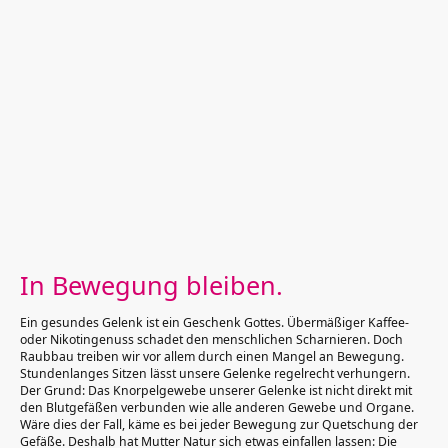
"Tu deinem Körper
etwas Gutes, damit
deine Seele Lust hat,
darin zu wohnen".
In Bewegung bleiben.
Ein gesundes Gelenk ist ein Geschenk Gottes. Übermäßiger Kaffee-
oder Nikotingenuss schadet den menschlichen Scharnieren. Doch
Raubbau treiben wir vor allem durch einen Mangel an Bewegung.
Stundenlanges Sitzen lässt unsere Gelenke regelrecht verhungern.
Der Grund: Das Knorpelgewebe unserer Gelenke ist nicht direkt mit
den Blutgefäßen verbunden wie alle anderen Gewebe und Organe.
Wäre dies der Fall, käme es bei jeder Bewegung zur Quetschung der
Gefäße. Deshalb hat Mutter Natur sich etwas einfallen lassen: Die