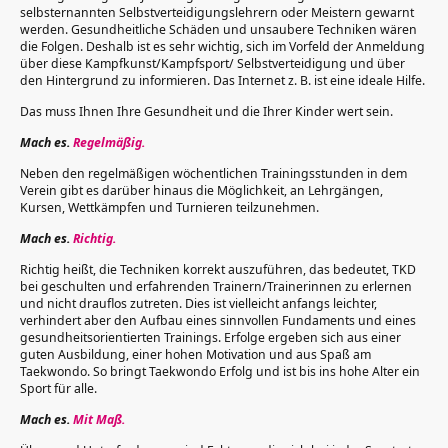
selbsternannten Selbstverteidigungslehrern oder Meistern gewarnt
werden. Gesundheitliche Schäden und unsaubere Techniken wären
die Folgen. Deshalb ist es sehr wichtig, sich im Vorfeld der Anmeldung
über diese Kampfkunst/Kampfsport/ Selbstverteidigung und über
den Hintergrund zu informieren. Das Internet z. B. ist eine ideale Hilfe.
Das muss Ihnen Ihre Gesundheit und die Ihrer Kinder wert sein.
Mach es.
Regelmäßig.
Neben den regelmäßigen wöchentlichen Trainingsstunden in dem
Verein gibt es darüber hinaus die Möglichkeit, an Lehrgängen,
Kursen, Wettkämpfen und Turnieren teilzunehmen.
Mach es.
Richtig.
Richtig heißt, die Techniken korrekt auszuführen, das bedeutet, TKD
bei geschulten und erfahrenden Trainern/Trainerinnen zu erlernen
und nicht drauflos zutreten. Dies ist vielleicht anfangs leichter,
verhindert aber den Aufbau eines sinnvollen Fundaments und eines
gesundheitsorientierten Trainings. Erfolge ergeben sich aus einer
guten Ausbildung, einer hohen Motivation und aus Spaß am
Taekwondo. So bringt Taekwondo Erfolg und ist bis ins hohe Alter ein
Sport für alle.
Mach es.
Mit Maß.