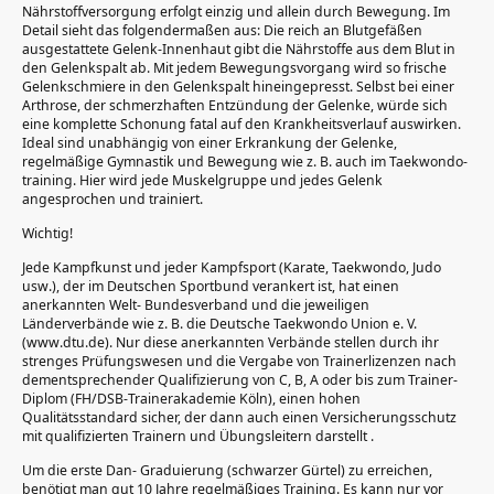
Nährstoffversorgung erfolgt einzig und allein durch Bewegung. Im
Detail sieht das folgendermaßen aus: Die reich an Blutgefäßen
ausgestattete Gelenk-Innenhaut gibt die Nährstoffe aus dem Blut in
den Gelenkspalt ab. Mit jedem Bewegungsvorgang wird so frische
Gelenkschmiere in den Gelenkspalt hineingepresst. Selbst bei einer
Arthrose, der schmerzhaften Entzündung der Gelenke, würde sich
eine komplette Schonung fatal auf den Krankheitsverlauf auswirken.
Ideal sind unabhängig von einer Erkrankung der Gelenke,
regelmäßige Gymnastik und Bewegung wie z. B. auch im Taekwondo-
training. Hier wird jede Muskelgruppe und jedes Gelenk
angesprochen und trainiert.
Wichtig!
Jede Kampfkunst und jeder Kampfsport (Karate, Taekwondo, Judo
usw.), der im Deutschen Sportbund verankert ist, hat einen
anerkannten Welt- Bundesverband und die jeweiligen
Länderverbände wie z. B. die Deutsche Taekwondo Union e. V.
(www.dtu.de). Nur diese anerkannten Verbände stellen durch ihr
strenges Prüfungswesen und die Vergabe von Trainerlizenzen nach
dementsprechender Qualifizierung von C, B, A oder bis zum Trainer-
Diplom (FH/DSB-Trainerakademie Köln), einen hohen
Qualitätsstandard sicher, der dann auch einen Versicherungsschutz
mit qualifizierten Trainern und Übungsleitern darstellt .
Um die erste Dan- Graduierung (schwarzer Gürtel) zu erreichen,
benötigt man gut 10 Jahre regelmäßiges Training. Es kann nur vor