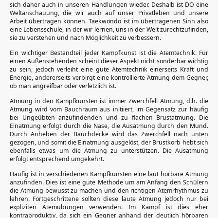
sich daher auch in unseren Handlungen wieder. Deshalb ist DO eine
Weltanschauung, die wir auch auf unser Privatleben und unsere
Arbeit übertragen können. Taekwondo ist im übertragenen Sinn also
eine Lebensschule, in der wir lernen, uns in der Welt zurechtzufinden,
sie zu verstehen und nach Möglichkeit zu verbessern.
Ein wichtiger Bestandteil jeder Kampfkunst ist die Atemtechnik. Für
einen Außenstehenden scheint dieser Aspekt nicht sonderbar wichtig
zu sein, jedoch verleiht eine gute Atemtechnik einerseits Kraft und
Energie, andererseits verbirgt eine kontrollierte Atmung dem Gegner,
ob man angreifbar oder verletzlich ist.
Atmung in den Kampfkünsten ist immer Zwerchfell Atmung, d.h. die
Atmung wird vom Bauchraum aus initiiert, im Gegensatz zur häufig
bei Ungeübten anzufindenden und zu flachen Brustatmung. Die
Einatmung erfolgt durch die Nase, die Ausatmung durch den Mund.
Durch Anheben der Bauchdecke wird das Zwerchfell nach unten
gezogen, und somit die Einatmung ausgelöst, der Brustkorb hebt sich
ebenfalls etwas um die Atmung zu unterstützen. Die Ausatmung
erfolgt entsprechend umgekehrt.
Häufig ist in verschiedenen Kampfkünsten eine laut hörbare Atmung
anzufinden. Dies ist eine gute Methode um am Anfang den Schülern
die Atmung bewusst zu machen und den richtigen Atemrhythmus zu
lehren. Fortgeschrittene sollten diese laute Atmung jedoch nur bei
expliziten Atemübungen verwenden. Im Kampf ist dies eher
kontraproduktiv, da sich ein Gegner anhand der deutlich hörbaren