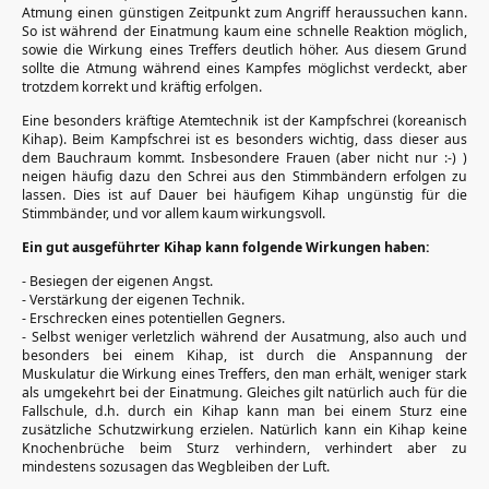
Atmung einen günstigen Zeitpunkt zum Angriff heraussuchen kann.
So ist während der Einatmung kaum eine schnelle Reaktion möglich,
sowie die Wirkung eines Treffers deutlich höher. Aus diesem Grund
sollte die Atmung während eines Kampfes möglichst verdeckt, aber
trotzdem korrekt und kräftig erfolgen.
Eine besonders kräftige Atemtechnik ist der Kampfschrei (koreanisch
Kihap). Beim Kampfschrei ist es besonders wichtig, dass dieser aus
dem Bauchraum kommt. Insbesondere Frauen (aber nicht nur :-) )
neigen häufig dazu den Schrei aus den Stimmbändern erfolgen zu
lassen. Dies ist auf Dauer bei häufigem Kihap ungünstig für die
Stimmbänder, und vor allem kaum wirkungsvoll.
Ein gut ausgeführter Kihap kann folgende Wirkungen haben:
- Besiegen der eigenen Angst.
- Verstärkung der eigenen Technik.
- Erschrecken eines potentiellen Gegners.
- Selbst weniger verletzlich während der Ausatmung, also auch und
besonders bei einem Kihap, ist durch die Anspannung der
Muskulatur die Wirkung eines Treffers, den man erhält, weniger stark
als umgekehrt bei der Einatmung. Gleiches gilt natürlich auch für die
Fallschule, d.h. durch ein Kihap kann man bei einem Sturz eine
zusätzliche Schutzwirkung erzielen. Natürlich kann ein Kihap keine
Knochenbrüche beim Sturz verhindern, verhindert aber zu
mindestens sozusagen das Wegbleiben der Luft.