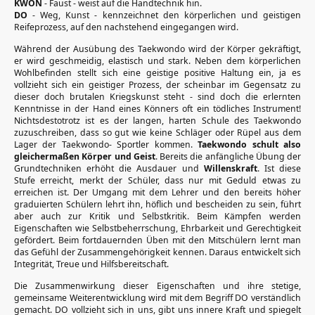
KWON
- Faust - weist auf die Handtechnik hin.
DO
- Weg, Kunst - kennzeichnet den körperlichen und geistigen
Reifeprozess, auf den nachstehend eingegangen wird.
Während der Ausübung des Taekwondo wird der Körper gekräftigt,
er wird geschmeidig, elastisch und stark. Neben dem körperlichen
Wohlbefinden stellt sich eine geistige positive Haltung ein, ja es
vollzieht sich ein geistiger Prozess, der scheinbar im Gegensatz zu
dieser doch brutalen Kriegskunst steht - sind doch die erlernten
Kenntnisse in der Hand eines Könners oft ein tödliches Instrument!
Nichtsdestotrotz ist es der langen, harten Schule des Taekwondo
zuzuschreiben, dass so gut wie keine Schläger oder Rüpel aus dem
Lager der Taekwondo- Sportler kommen.
Taekwondo schult also
gleichermaßen Körper und Geist
. Bereits die anfängliche Übung der
Grundtechniken erhöht die Ausdauer und
Willenskraft
. Ist diese
Stufe erreicht, merkt der Schüler, dass nur mit Geduld etwas zu
erreichen ist. Der Umgang mit dem Lehrer und den bereits höher
graduierten Schülern lehrt ihn, höflich und bescheiden zu sein, führt
aber auch zur Kritik und Selbstkritik. Beim Kämpfen werden
Eigenschaften wie Selbstbeherrschung, Ehrbarkeit und Gerechtigkeit
gefördert. Beim fortdauernden Üben mit den Mitschülern lernt man
das Gefühl der Zusammengehörigkeit kennen. Daraus entwickelt sich
Integrität, Treue und Hilfsbereitschaft.
Die Zusammenwirkung dieser Eigenschaften und ihre stetige,
gemeinsame Weiterentwicklung wird mit dem Begriff DO verständlich
gemacht. DO vollzieht sich in uns, gibt uns innere Kraft und spiegelt