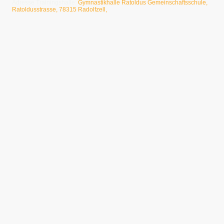
Adresse Trainingshalle:
Gymnastikhalle Ratoldus Gemeinschaftsschule,
Ratoldusstrasse, 78315 Radolfzell,