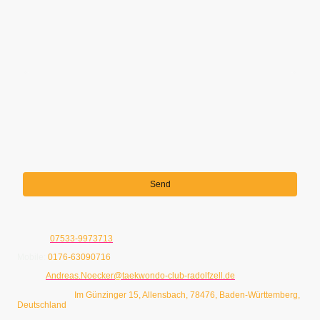
Ich bin damit einverstanden, dass diese Daten zum Zwecke der
Kontaktaufnahme gespeichert und verarbeitet werden. Mir ist
bekannt, dass ich meine Einwilligung jederzeit widerrufen kann.
*
* Kennzeichnet erforderliche Felder
Send
Telefon:
07533-9973713
Mobile:
0176-63090716
E-Mail:
Andreas.Noecker@taekwondo-club-radolfzell.de
Adresse Büro:
Im Günzinger 15, Allensbach, 78476, Baden-Württemberg,
Deutschland